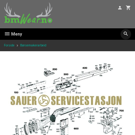
Gå
til
innholdet
Meny
Forside
Børsemakerarbeid