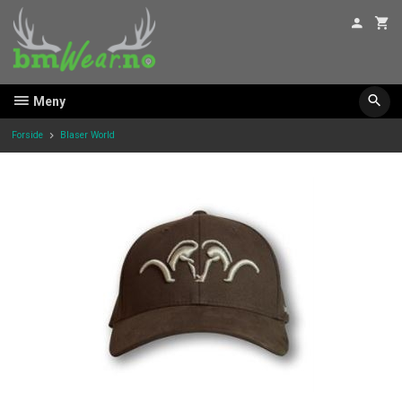
Gå
til
innholdet
Meny
Forside
Blaser World