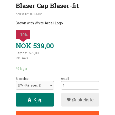
Blaser Cap Blaser-fit
Artikkelnr.:
80405104
Brown with White Argali Logo
-10%
NOK
539,00
Førpris:
599,00
Rabatt
inkl. mva.
På lager
Størrelse
Antall
Kjøp
Ønskeliste