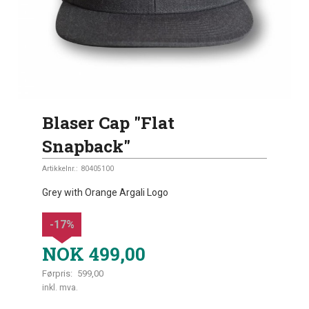
Blaser Cap "Flat
Snapback"
Artikkelnr.:
80405100
Grey with Orange Argali Logo
-17%
NOK
499,00
Førpris:
599,00
Rabatt
inkl. mva.