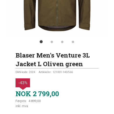
Blaser Men's Venture 3L
Jacket L Oliven green
EAN-kode:
2024
Artikkelnr.:
121001-140/566
-43%
NOK
2 799,00
Førpris:
4 899,00
Rabatt
inkl. mva.