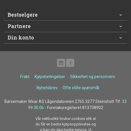
Bestselgere
Partnere
Din konto
Frakt
Kjøpsbetingelser
Sikkerhet og personvern
Nyhetsbrev
Ofte stilte spørsmål
Børsemaker Wear AS Lågendalsveien 2765 3277 Steinsholt Tlf.
33
99 30 06
- Foretaksregisteret 813738902
Vår nettbutikk bruker cookies slik at
du får en bedre kjøpsopplevelse og
vi kan yte deg bedre service. Vi