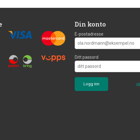
e
Din konto
E-postadresse
Ditt passord
G