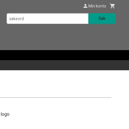
Min konto
Søk
p
 logo