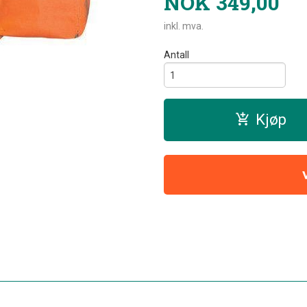
NOK
349,00
inkl. mva.
Antall
Kjøp