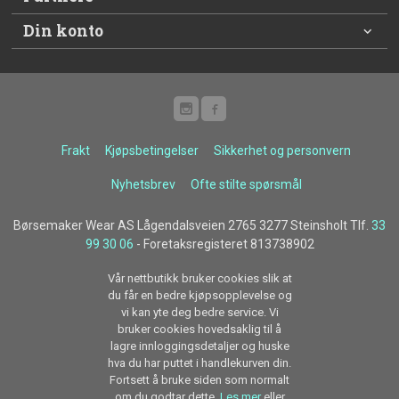
Din konto
Frakt
Kjøpsbetingelser
Sikkerhet og personvern
Nyhetsbrev
Ofte stilte spørsmål
Børsemaker Wear AS Lågendalsveien 2765 3277 Steinsholt Tlf.
33
99 30 06
- Foretaksregisteret 813738902
Vår nettbutikk bruker cookies slik at
du får en bedre kjøpsopplevelse og
vi kan yte deg bedre service. Vi
bruker cookies hovedsaklig til å
lagre innloggingsdetaljer og huske
hva du har puttet i handlekurven din.
Fortsett å bruke siden som normalt
om du godtar dette.
Les mer
eller