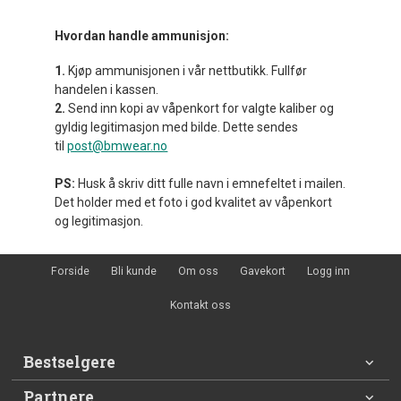
Hvordan handle ammunisjon:
1.
Kjøp ammunisjonen i vår nettbutikk. Fullfør
handelen i kassen.
2.
Send inn kopi av våpenkort for valgte kaliber og
gyldig legitimasjon med bilde. Dette sendes
til
post@bmwear.no
PS:
Husk å skriv ditt fulle navn i emnefeltet i mailen.
Det holder med et foto i god kvalitet av våpenkort
og legitimasjon.
Forside
Bli kunde
Om oss
Gavekort
Logg inn
Kontakt oss
Bestselgere
Partnere