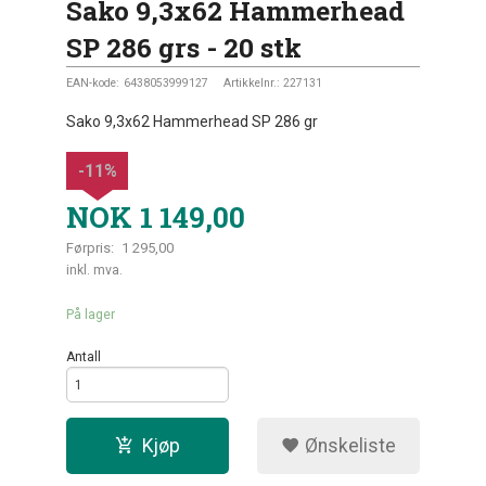
Sako 9,3x62 Hammerhead
SP 286 grs - 20 stk
EAN-kode:
6438053999127
Artikkelnr.:
227131
Sako 9,3x62 Hammerhead SP 286 gr
-11%
NOK
1 149,00
Førpris:
1 295,00
Rabatt
inkl. mva.
På lager
Antall
Kjøp
Ønskeliste