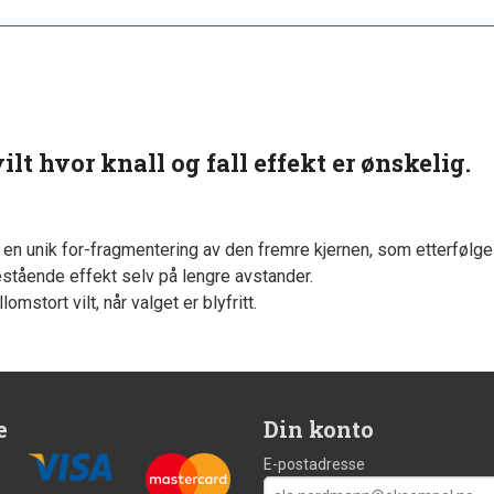
ilt hvor knall og fall effekt er ønskelig.
n unik for-fragmentering av den fremre kjernen, som etterfølges
tående effekt selv på lengre avstander.
stort vilt, når valget er blyfritt.
e
Din konto
E-postadresse