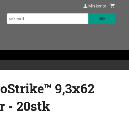
Min konto
Søk
oStrike™ 9,3x62
r - 20stk