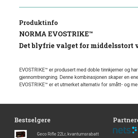
Produktinfo
NORMA EVOSTRIKE™
Det blyfrie valget for middelsstort v
EVOSTRIKE™ er produsert med doble tinnkjerner og har e
gjennomtrengning. Denne kombinasjonen skaper en enes
EVOSTRIKE™ er et utmerket alternativ for smått- og mellom
Bestselgere
Partner
Geco Rifle 22Lr, kvantumsrabatt