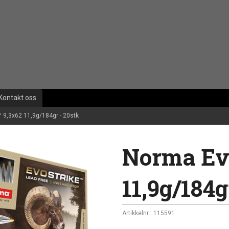
Kontakt oss
 9,3x62 11,9g/184gr - 20stk
Norma Ev
11,9g/184g
Artikkelnr.:
115591