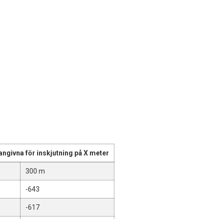
angivna för inskjutning på X meter
300 m
-643
-617