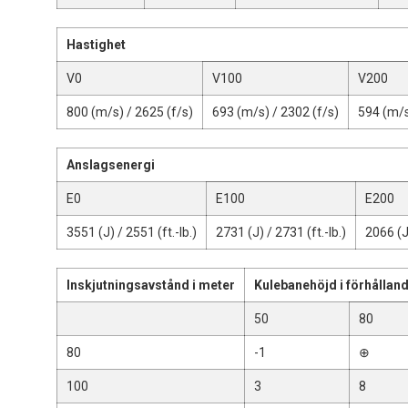
Hastighet
V0
V100
V200
800 (m/s) / 2625 (f/s)
693 (m/s) / 2302 (f/s)
594 (m/s
Anslagsenergi
E0
E100
E200
3551 (J) / 2551 (ft.-lb.)
2731 (J) / 2731 (ft.-lb.)
2066 (J)
Inskjutningsavstånd i meter
Kulebanehöjd i förhålland
50
80
80
-1
⊕
100
3
8