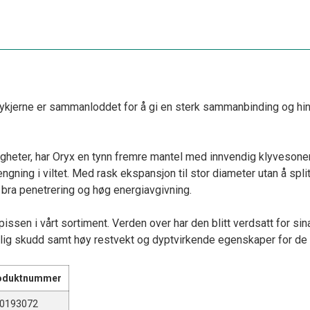
kjerne er sammanloddet for å gi en sterk sammanbinding og hindre 
igheter, har Oryx en tynn fremre mantel med innvendig klyveson
gning i viltet. Med rask ekspansjon til stor diameter utan å split
bra penetrering og høg energiavgivning.
pissen i vårt sortiment. Verden over har den blitt verdsatt for s
elig skudd samt høy restvekt og dyptvirkende egenskaper for d
oduktnummer
20193072