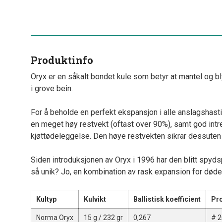
Produktinfo
Oryx er en såkalt bondet kule som betyr at mantel og bly
i grove bein.
For å beholde en perfekt ekspansjon i alle anslagshast
en meget høy restvekt (oftast over 90%), samt god intren
kjøttødeleggelse. Den høye restvekten sikrar dessuten 
Siden introduksjonen av Oryx i 1996 har den blitt spyds
så unik? Jo, en kombination av rask expansion for død
Kultyp
Kulvikt
Ballistisk koefficient
Pr
Norma Oryx
15 g / 232 gr
0,267
# 