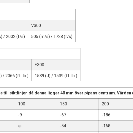
V300
) / 2002 (f/s)
505 (m/s) / 1728 (f/s)
E300
 / 2066 (ft.-lb.)
1539 (J) / 1539 (ft.-lb.)
e till siktlinjen då denna ligger 40 mm över pipans centrum. Värden 
100
150
200
-9
-67
-186
⊕
-54
-168