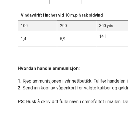
Vindavdrift i inches vid 10 m.p.h rak sidvind
100
200
300 yds
14,1
1,4
5,9
Hvordan handle ammunisjon:
1.
Kjøp ammunisjonen i vår nettbutikk. Fullfør handelen 
2.
Send inn kopi av våpenkort for valgte kaliber og gyld
PS:
Husk å skriv ditt fulle navn i emnefeltet i mailen. D