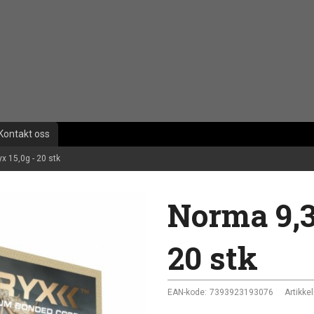
Kontakt oss
x 15,0g - 20 stk
Norma 9,3
20 stk
EAN-kode:
7393923193076
Artikkel