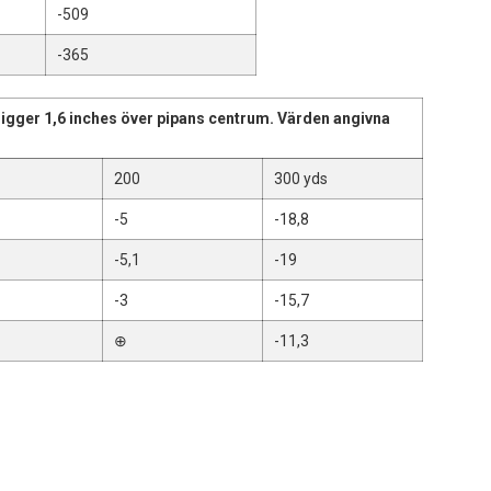
-509
-365
a ligger 1,6 inches över pipans centrum. Värden angivna
200
300 yds
-5
-18,8
-5,1
-19
-3
-15,7
⊕
-11,3