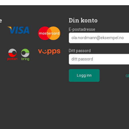
e
Din konto
E-postadresse
Ditt passord
G