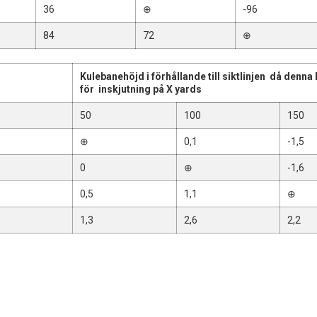
36
⊕
-96
84
72
⊕
Kulebanehöjd i förhållande till siktlinjen då denn
för inskjutning på X yards
50
100
150
⊕
0,1
-1,5
0
⊕
-1,6
0,5
1,1
⊕
1,3
2,6
2,2