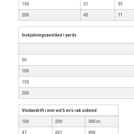
150
21
35
200
45
71
Inskjutningsavstånd i yards
50
100
150
200
Vindavdrift i mm vid 5 m/s rak sidvind
100
200
300 m
47
201
490