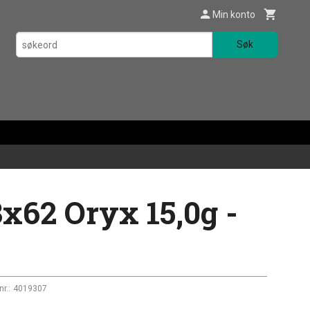
Min konto
Søk
x62 Oryx 15,0g -
nr.:
4019307