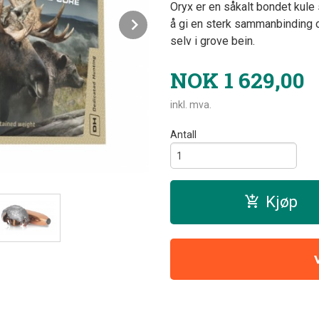
Oryx er en såkalt bondet kule
Next
å gi en sterk sammanbinding og 
selv i grove bein.
NOK
1 629,00
inkl. mva.
Antall
Kjøp