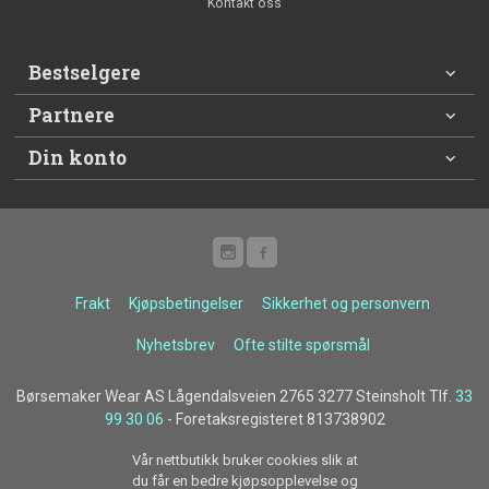
Kontakt oss
Bestselgere
Partnere
Din konto
Frakt
Kjøpsbetingelser
Sikkerhet og personvern
Nyhetsbrev
Ofte stilte spørsmål
Børsemaker Wear AS Lågendalsveien 2765 3277 Steinsholt Tlf.
33
99 30 06
- Foretaksregisteret 813738902
Vår nettbutikk bruker cookies slik at
du får en bedre kjøpsopplevelse og