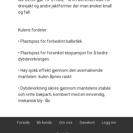
drevjakt og andre jaktformer der man ønsker knall
og fall.
Kulens fordeler:
• Plastspiss for forbedret ballistikk.
• Plastspiss for forsinket ekspansjon for å bedre
dybdevirkningen.
• Høy sjokk effekt gjennom den avsmalnende
mantelen- kulen åpnes raskt.
• Dybdevirkning sikres gjennom mantelens stabile
och rette bakparti, kombiert med en innvendig,
mekanisk bly- lås.
Forside
Bli kunde
Om oss
Gavekort
Logg inn