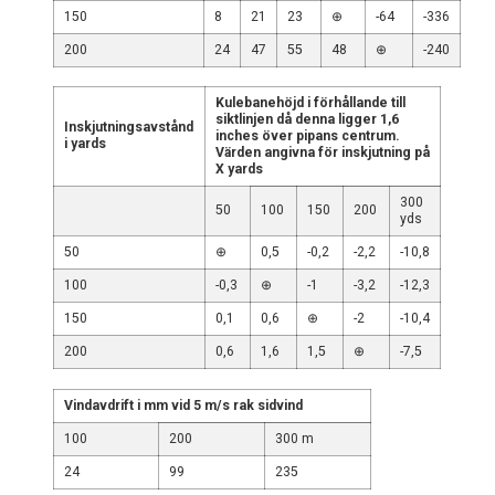
150
8
21
23
⊕
-64
-336
200
24
47
55
48
⊕
-240
Kulebanehöjd i förhållande till
siktlinjen då denna ligger 1,6
Inskjutningsavstånd
inches över pipans centrum.
i yards
Värden angivna för inskjutning på
X yards
300
50
100
150
200
yds
50
⊕
0,5
-0,2
-2,2
-10,8
100
-0,3
⊕
-1
-3,2
-12,3
150
0,1
0,6
⊕
-2
-10,4
200
0,6
1,6
1,5
⊕
-7,5
Vindavdrift i mm vid 5 m/s rak sidvind
100
200
300 m
24
99
235