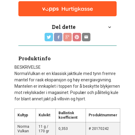
Del dette
Produktinfo
BESKRIVELSE
NormaVulkan er en klassisk jaktkule med tynn fremre
mantel for rask ekspansjon og høy energiavgivning.
Mantelen er innkaplet i toppen for å beskytte blykjernen
mot rekylskader i magasinet. Populær och pålitelig kule
for blant annet jakt på villsvin og hjort.
Ballistisk
Kultyp
Kulvikt
Produktnummer
koefficient
Norma
11 g /
0,353
# 20170242
Vulkan
170 gr