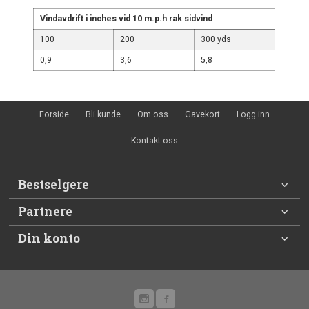
Vindavdrift i inches vid 10 m.p.h rak sidvind
100
200
300 yds
0,9
3,6
5,8
Forside
Bli kunde
Om oss
Gavekort
Logg inn
Kontakt oss
Bestselgere
Partnere
Din konto