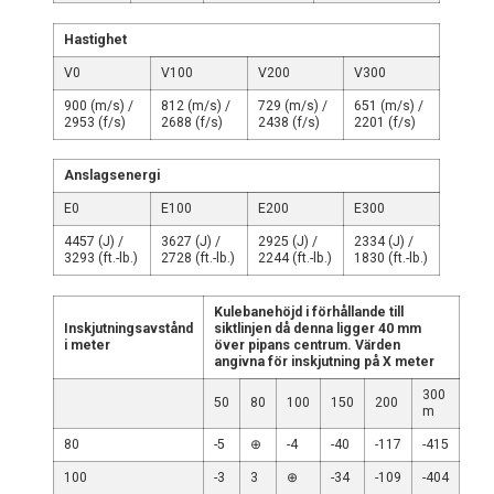
Hastighet
V0
V100
V200
V300
900 (m/s) /
812 (m/s) /
729 (m/s) /
651 (m/s) /
2953 (f/s)
2688 (f/s)
2438 (f/s)
2201 (f/s)
Anslagsenergi
E0
E100
E200
E300
4457 (J) /
3627 (J) /
2925 (J) /
2334 (J) /
3293 (ft.-lb.)
2728 (ft.-lb.)
2244 (ft.-lb.)
1830 (ft.-lb.)
Kulebanehöjd i förhållande till
Inskjutningsavstånd
siktlinjen då denna ligger 40 mm
i meter
över pipans centrum. Värden
angivna för inskjutning på X meter
300
50
80
100
150
200
m
80
-5
⊕
-4
-40
-117
-415
100
-3
3
⊕
-34
-109
-404