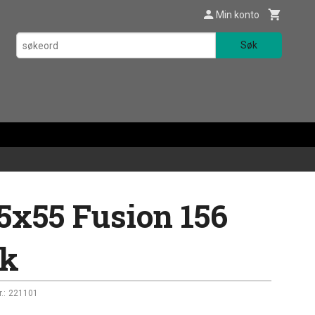
Min konto
Søk
,5x55 Fusion 156
tk
.:
221101