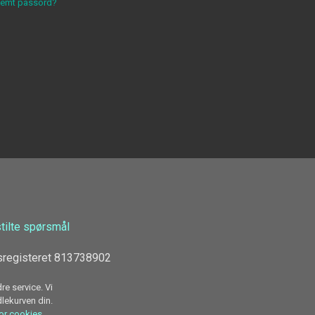
lemt passord?
stilte spørsmål
sregisteret 813738902
re service. Vi
dlekurven din.
for cookies.