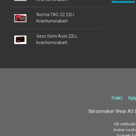
Norma TAC-22 22Lr
Kvantumsrabatt
Geco Semi Auto 22Lr,
kvantumsrabatt
Frakt
Kjø
Børsemaker Wear AS L
Vår nettbutik
bruker cookie
Fortsett å