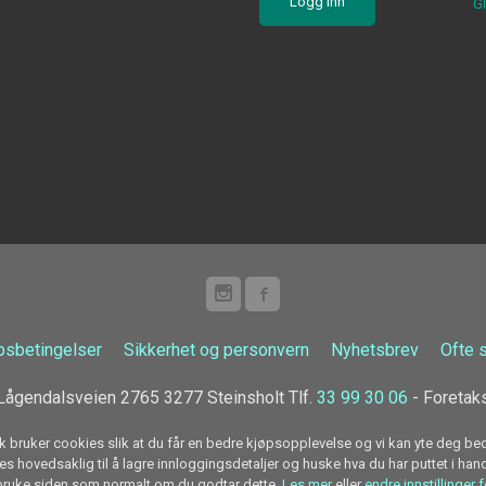
G
psbetingelser
Sikkerhet og personvern
Nyhetsbrev
Ofte 
ågendalsveien 2765 3277 Steinsholt Tlf.
33 99 30 06
- Foretak
k bruker cookies slik at du får en bedre kjøpsopplevelse og vi kan yte deg bed
s hovedsaklig til å lagre innloggingsdetaljer og huske hva du har puttet i han
 bruke siden som normalt om du godtar dette.
Les mer
eller
endre innstillinger 