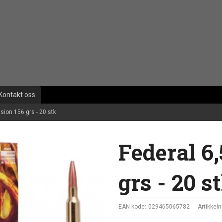
Kontakt oss
sion 156 grs - 20 stk
Federal 6
grs - 20 s
EAN-kode:
029465065782
Artikkelnr