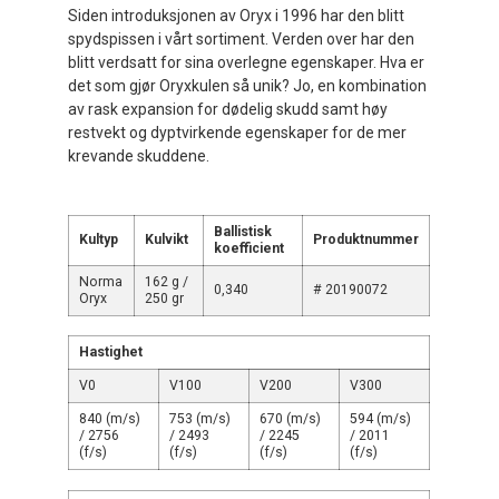
Siden introduksjonen av Oryx i 1996 har den blitt
spydspissen i vårt sortiment. Verden over har den
blitt verdsatt for sina overlegne egenskaper. Hva er
det som gjør Oryxkulen så unik? Jo, en kombination
av rask expansion for dødelig skudd samt høy
restvekt og dyptvirkende egenskaper for de mer
krevande skuddene.
Ballistisk
Kultyp
Kulvikt
Produktnummer
koefficient
Norma
162 g /
0,340
# 20190072
Oryx
250 gr
Hastighet
V0
V100
V200
V300
840 (m/s)
753 (m/s)
670 (m/s)
594 (m/s)
/ 2756
/ 2493
/ 2245
/ 2011
(f/s)
(f/s)
(f/s)
(f/s)