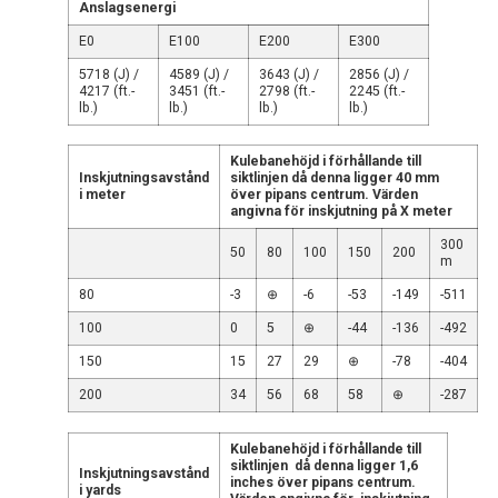
Anslagsenergi
E0
E100
E200
E300
5718 (J) /
4589 (J) /
3643 (J) /
2856 (J) /
4217 (ft.-
3451 (ft.-
2798 (ft.-
2245 (ft.-
lb.)
lb.)
lb.)
lb.)
Kulebanehöjd i förhållande till
Inskjutningsavstånd
siktlinjen då denna ligger 40 mm
i meter
över pipans centrum. Värden
angivna för inskjutning på X meter
300
50
80
100
150
200
m
80
-3
⊕
-6
-53
-149
-511
100
0
5
⊕
-44
-136
-492
150
15
27
29
⊕
-78
-404
200
34
56
68
58
⊕
-287
Kulebanehöjd i förhållande till
siktlinjen då denna ligger 1,6
Inskjutningsavstånd
inches över pipans centrum.
i yards