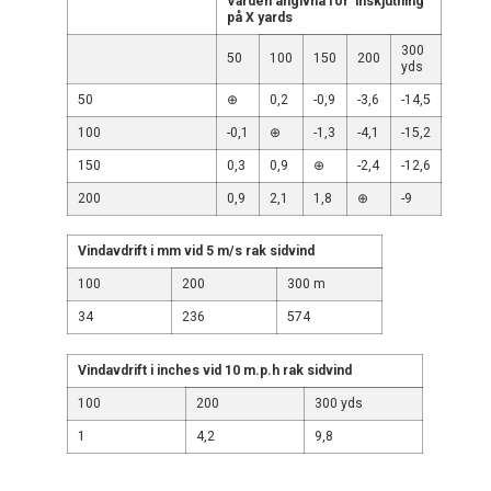
Värden angivna för inskjutning
på X yards
300
50
100
150
200
yds
50
⊕
0,2
-0,9
-3,6
-14,5
100
-0,1
⊕
-1,3
-4,1
-15,2
150
0,3
0,9
⊕
-2,4
-12,6
200
0,9
2,1
1,8
⊕
-9
Vindavdrift i mm vid 5 m/s rak sidvind
100
200
300 m
34
236
574
Vindavdrift i inches vid 10 m.p.h rak sidvind
100
200
300 yds
1
4,2
9,8