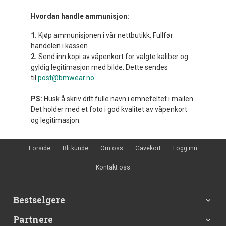
Hvordan handle ammunisjon:
1.
Kjøp ammunisjonen i vår nettbutikk. Fullfør
handelen i kassen.
2.
Send inn kopi av våpenkort for valgte kaliber og
gyldig legitimasjon med bilde. Dette sendes
til
post@bmwear.no
PS:
Husk å skriv ditt fulle navn i emnefeltet i mailen.
Det holder med et foto i god kvalitet av våpenkort
og legitimasjon.
Forside
Bli kunde
Om oss
Gavekort
Logg inn
Kontakt oss
Bestselgere
Partnere