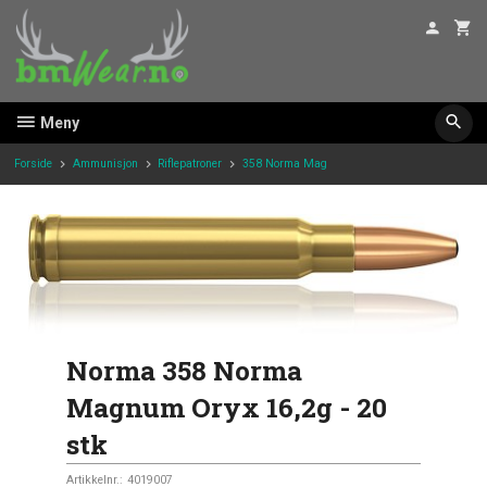
Gå
til
innholdet
Meny
Forside
Ammunisjon
Riflepatroner
358 Norma Mag
Norma 358 Norma
Magnum Oryx 16,2g - 20
stk
Artikkelnr.:
4019007