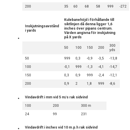
200
35
60
68
58
999
-272
Kulebanehöjd i förhållande till
siktlinjen då denna ligger 1,6
Inskjutningsavstånd
inches över pipans centrum.
i yards
Värden angivna för inskjutning
på X yards
300
50
100
150
200
yds
50
999
0,3
-0,9
-3,5
-13,8
100
-0,1
999
-1,3
-4,1
-14,7
150
0,3
0,9
999
-2,4
-12,1
200
0,9
2
1,8
999
-8,6
Vindavdrift i mm vid 5 m/s rak sidvind
100
200
300 m
24
99
231
Vindavdrift i inches vid 10 m.p.h rak sidvind