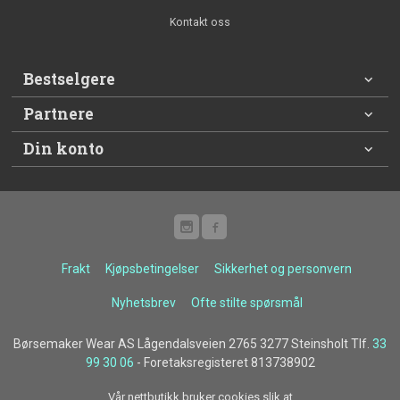
Kontakt oss
Bestselgere
Partnere
Din konto
Frakt
Kjøpsbetingelser
Sikkerhet og personvern
Nyhetsbrev
Ofte stilte spørsmål
Børsemaker Wear AS Lågendalsveien 2765 3277 Steinsholt Tlf.
33
99 30 06
- Foretaksregisteret 813738902
Vår nettbutikk bruker cookies slik at