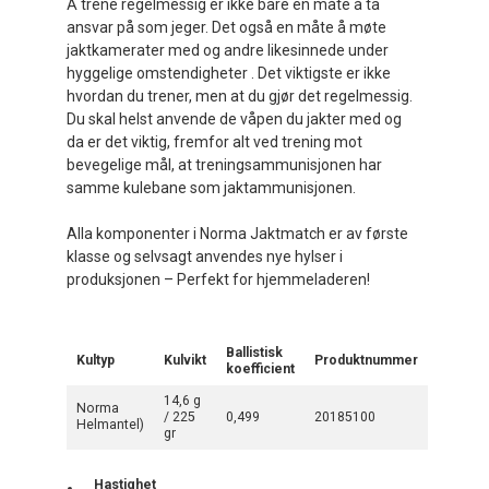
Å trene regelmessig er ikke bare en måte å ta
ansvar på som jeger. Det også en måte å møte
jaktkamerater med og andre likesinnede under
hyggelige omstendigheter . Det viktigste er ikke
hvordan du trener, men at du gjør det regelmessig.
Du skal helst anvende de våpen du jakter med og
da er det viktig, fremfor alt ved trening mot
bevegelige mål, at trenings­ammunisjonen har
samme kulebane som jaktammunisjonen.
Alla komponenter i Norma Jaktmatch er av første
klasse og selvsagt anvendes nye hylser i
produksjonen – Perfekt for hjemmeladeren!
Ballistisk
Kultyp
Kulvikt
Produktnummer
koefficient
14,6 g
Norma
/ 225
0,499
20185100
Helmantel)
gr
Hastighet