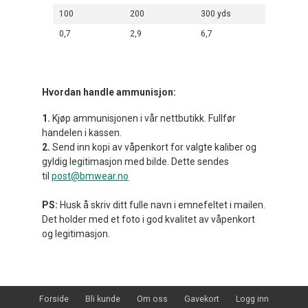
100
200
300 yds
0,7
2,9
6,7
Hvordan handle ammunisjon:
1.
Kjøp ammunisjonen i vår nettbutikk. Fullfør
handelen i kassen.
2.
Send inn kopi av våpenkort for valgte kaliber og
gyldig legitimasjon med bilde. Dette sendes
til
post@bmwear.no
PS:
Husk å skriv ditt fulle navn i emnefeltet i mailen.
Det holder med et foto i god kvalitet av våpenkort
og legitimasjon.
Forside
Bli kunde
Om oss
Gavekort
Logg inn