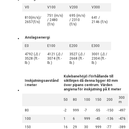
V0
V100
V200
V300
751 (m/s)
695 (m/s)
810(m/s)/
641 /
/ 2480
/ 2310
2657(f/s)
2146 (f/s)
(f/s)
(f/s)
Anslagsenergi
E0
E100
E200
E300
4792 (J) /
4121 (J) /
3527 (J) /
3001 (J) /
3528 (ft.-
3074 (ft.-
2668 (ft.-
2304 (ft.-
lb.)
lb.)
lb.)
lb.)
Kulebanehöjd i förhållande till
Inskjutningsavstånd
siktlinjen då denna ligger 40 mm
i meter
över pipans centrum. Värden
angivna för inskjutning på X meter
300
50
80
100
150
200
m
80
-2
999
-7
-55
-150
-497
100
1
6
999
-45
-136
-476
150
16
29
30
999
-77
-389