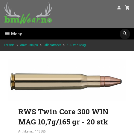
Gå
til
innholdet
Meny
Forside
Ammunisjon
Riflepatroner
300 Win Mag
RWS Twin Core 300 WIN
MAG 10,7g/165 gr - 20 stk
Artikkelnr.:
113885