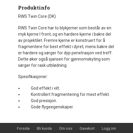
Produktinfo
RWS Twin Core (DK)
RWS Twin Core har to blykjerner som består av en
myk kjerne I front, og en hardere kjerne i bakre del
av projektilet. Fremre kjerne er konstruert for å
fragmentere for best effekt i dyret, mens bakre del
er hardere og sørger for dyp penetrasjon ved treff.
Dette øker også sjansen for gjennomskyting som
sørger for rask utblødning.
Spesifikasjoner:
God effekt i vilt.
Kontrollert fragmentering for mest effekt.
God presisjon.
Gode flygeegenskaper.
Forside
Bli kunde
Om oss
Gavekort
Logg inn