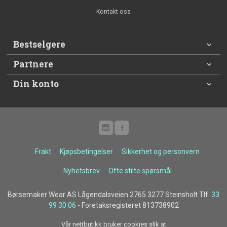
Kontakt oss
Bestselgere
Partnere
Din konto
Frakt
Kjøpsbetingelser
Sikkerhet og personvern
Nyhetsbrev
Ofte stilte spørsmål
Børsemaker Wear AS Lågendalsveien 2765 3277 Steinsholt Tlf.
33
99 30 06
- Foretaksregisteret 813738902
Vår nettbutikk bruker cookies slik at