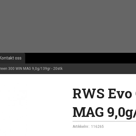
Kontakt oss
een 300 WIN MAG 9,0g/139gr - 20stk
RWS Evo 
MAG 9,0g/
Artikkelnr.:
116265