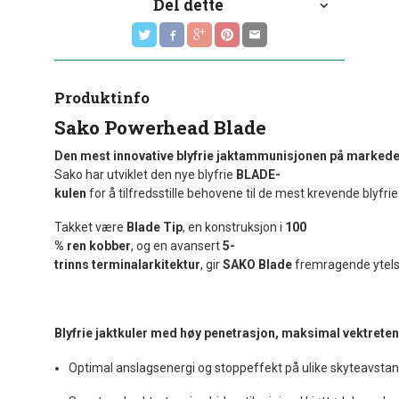
Del dette
Produktinfo
Sako Powerhead Blade
Den
mest
innovative
blyfrie
jaktammunisjonen
på
markede
Sako
har
utviklet
den
nye
blyfrie
BLADE-
kulen
for
å
tilfredsstille
behovene
til
de
mest
krevende
blyfri
Takket
være
Blade
Tip
,
en
konstruksjon
i
100
%
ren
kobber
,
og
en
avansert
5-
trinns
terminalarkitektur
,
gir
SAKO
Blade
fremragende
ytel
Blyfrie
jaktkuler
med
høy
penetrasjon,
maksimal
vektrete
Optimal
anslagsenergi
og
stoppeffekt
på
ulike
skyteavstan