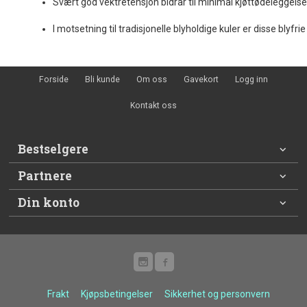
Svært
god
vektretensjon
bidrar
til
minimal
kjøttødeleggels
I
motsetning
til
tradisjonelle
blyholdige
kuler
er
disse
blyfri
Forside
Bli kunde
Om oss
Gavekort
Logg inn
Kontakt oss
Bestselgere
Partnere
Din konto
Frakt
Kjøpsbetingelser
Sikkerhet og personvern