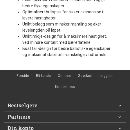
bedre flyveegenskaper
Optimalisert hullspiss for sikker ekspansjon i
lavere hastigheter
Unikt belegg som minsker mantling og øker
levelengden på løpet.
Unikt midje-design for å maksimere hastighet,
ved mindre kontakt med bæreflatene.
Boat tail-design for bedre ballistiske egenskaper
og maksimal stabilitet i vanskelige vindforhold.
Forside
Bli kunde
Om oss
Gavekort
Logg inn
Kontakt oss
Bestselgere
Partnere
Din konto