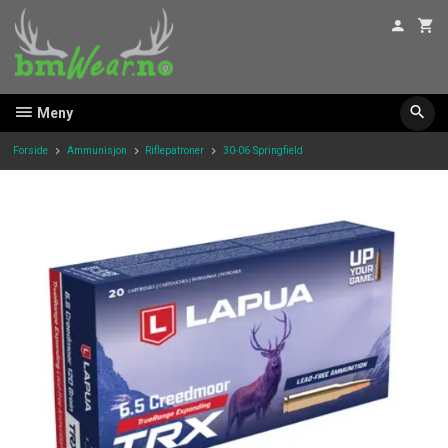
Gå
til
innholdet
Meny
Forside
Ammunisjon
Riflepatroner
30-06 Springfield