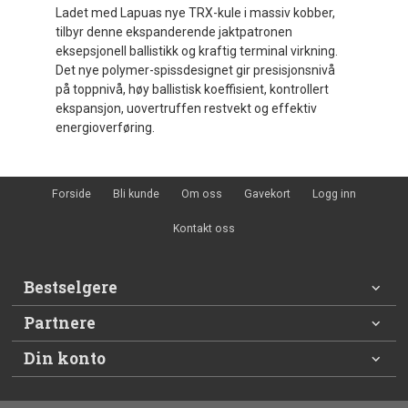
Ladet med Lapuas nye TRX-kule i massiv kobber,
tilbyr denne ekspanderende jaktpatronen
eksepsjonell ballistikk og kraftig terminal virkning.
Det nye polymer-spissdesignet gir presisjonsnivå
på toppnivå, høy ballistisk koeffisient, kontrollert
ekspansjon, uovertruffen restvekt og effektiv
energioverføring.
Forside
Bli kunde
Om oss
Gavekort
Logg inn
Kontakt oss
Bestselgere
Partnere
Din konto