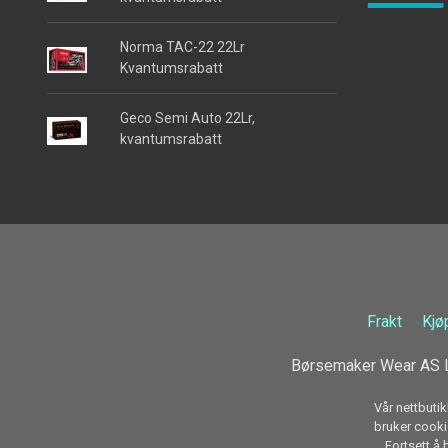
Norma TAC-22 22Lr
Kvantumsrabatt
Geco Semi Auto 22Lr,
kvantumsrabatt
Frakt
Kjø
Børsemaker Wear AS L
Vår nettbutik
bruker cookie
Fortsett å