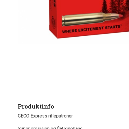
Produktinfo
GECO Express riflepatroner
Super presisjon og flat kulebane