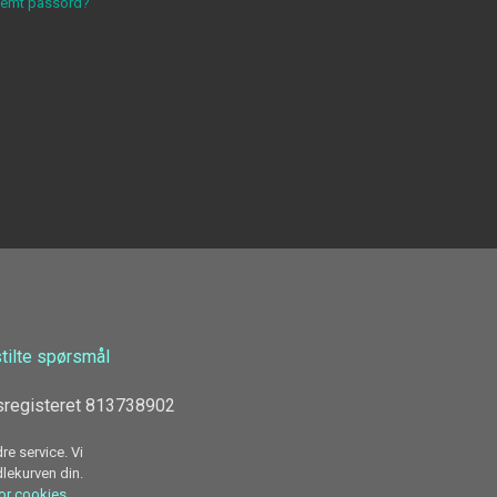
lemt passord?
stilte spørsmål
sregisteret 813738902
re service. Vi
dlekurven din.
for cookies.