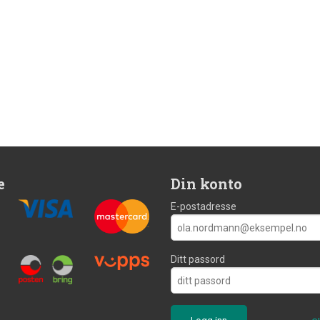
e
Din konto
E-postadresse
Ditt passord