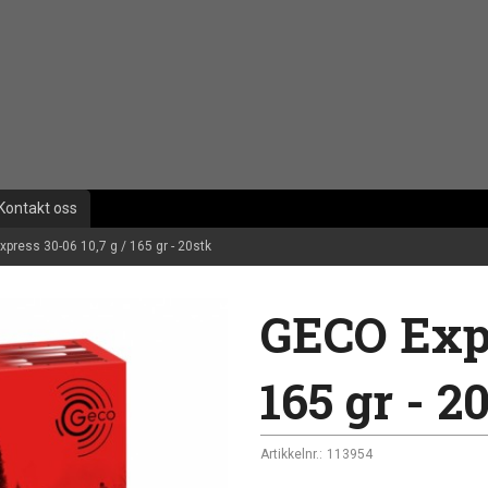
Kontakt oss
press 30-06 10,7 g / 165 gr - 20stk
GECO Expr
165 gr - 2
Artikkelnr.:
113954