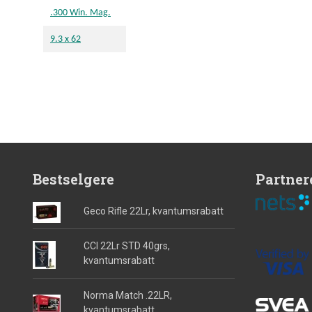
.300 Win. Mag.
9.3 x 62
Bestselgere
Partner
Geco Rifle 22Lr, kvantumsrabatt
CCI 22Lr STD 40grs,
kvantumsrabatt
Norma Match .22LR,
kvantumsrabatt