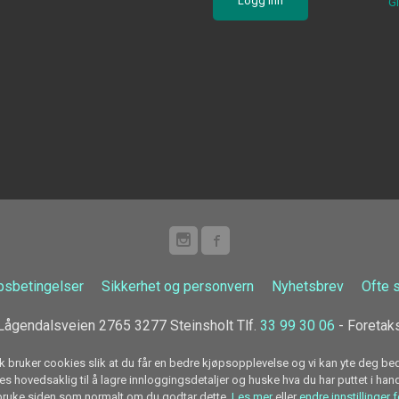
G
psbetingelser
Sikkerhet og personvern
Nyhetsbrev
Ofte 
ågendalsveien 2765 3277 Steinsholt Tlf.
33 99 30 06
- Foretak
k bruker cookies slik at du får en bedre kjøpsopplevelse og vi kan yte deg bed
s hovedsaklig til å lagre innloggingsdetaljer og huske hva du har puttet i han
 bruke siden som normalt om du godtar dette.
Les mer
eller
endre innstillinger 