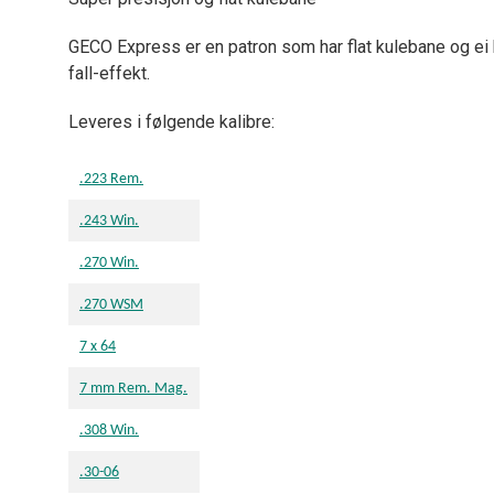
GECO Express er en patron som har flat kulebane og ei k
fall-effekt.
Leveres i følgende kalibre:
.223 Rem.
.243 Win.
.270 Win.
.270 WSM
7 x 64
7 mm Rem. Mag.
.308 Win.
.30-06