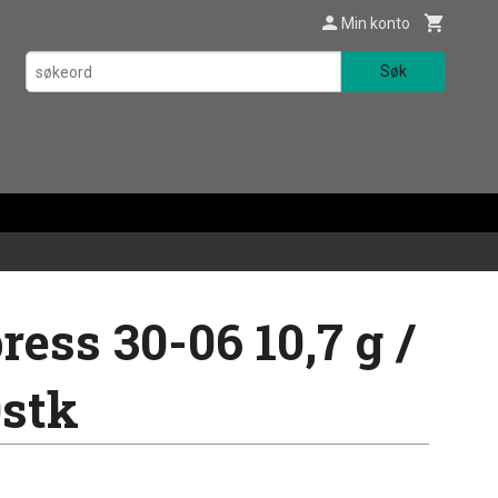
Min konto
Søk
ess 30-06 10,7 g /
0stk