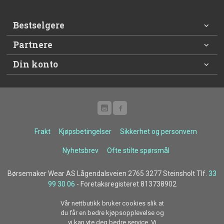
Bestselgere
Partnere
Din konto
Frakt
Kjøpsbetingelser
Sikkerhet og personvern
Nyhetsbrev
Ofte stilte spørsmål
Børsemaker Wear AS Lågendalsveien 2765 3277 Steinsholt Tlf.
33
99 30 06
- Foretaksregisteret 813738902
Vår nettbutikk bruker cookies slik at
du får en bedre kjøpsopplevelse og
vi kan yte deg bedre service. Vi