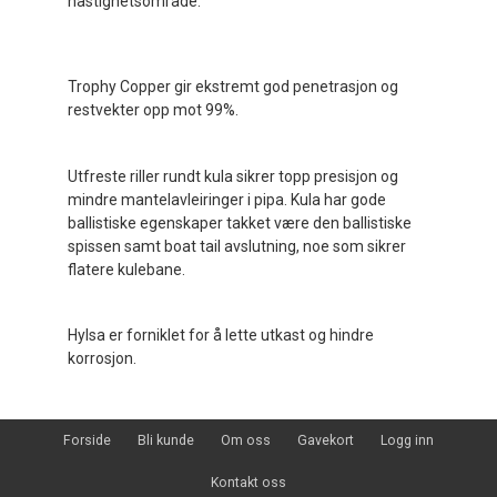
hastighetsområde.
Trophy Copper gir ekstremt god penetrasjon og
restvekter opp mot 99%.
Utfreste riller rundt kula sikrer topp presisjon og
mindre mantelavleiringer i pipa. Kula har gode
ballistiske egenskaper takket være den ballistiske
spissen samt boat tail avslutning, noe som sikrer
flatere kulebane.
Hylsa er forniklet for å lette utkast og hindre
korrosjon.
Forside
Bli kunde
Om oss
Gavekort
Logg inn
Kontakt oss