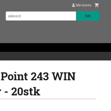
Min konto
Søk
 Point 243 WIN
 - 20stk