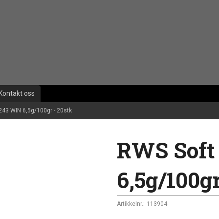
Kontakt oss
243 WIN 6,5g/100gr - 20stk
RWS Soft
6,5g/100gr
Artikkelnr.:
113904