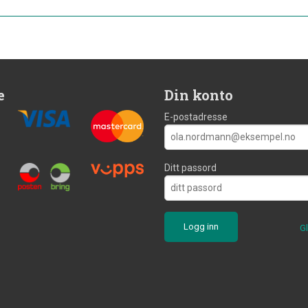
e
Din konto
E-postadresse
Ditt passord
G