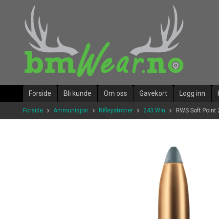
Gå
til
innholdet
Forside
Bli kunde
Om oss
Gavekort
Logg inn
Forside
Ammunisjon
Riflepatroner
243 Win
RWS Soft Point 