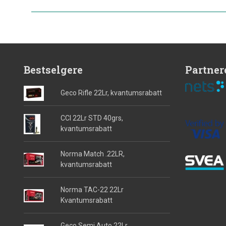
Bestselgere
Partner
Geco Rifle 22Lr, kvantumsrabatt
CCI 22Lr STD 40grs,
kvantumsrabatt
Norma Match .22LR,
kvantumsrabatt
Norma TAC-22 22Lr
Kvantumsrabatt
Geco Semi Auto 22Lr,