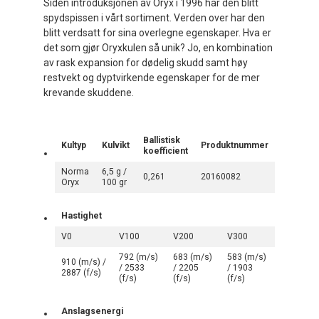
Siden introduksjonen av Oryx i 1996 har den blitt
spydspissen i vårt sortiment. Verden over har den
blitt verdsatt for sina overlegne egenskaper. Hva er
det som gjør Oryxkulen så unik? Jo, en kombination
av rask expansion for dødelig skudd samt høy
restvekt og dyptvirkende egenskaper for de mer
krevande skuddene.
Ballistisk
Kultyp
Kulvikt
Produktnummer
koefficient
Norma
6,5 g /
0,261
20160082
Oryx
100 gr
Hastighet
V0
V100
V200
V300
792 (m/s)
683 (m/s)
583 (m/s)
910 (m/s) /
/ 2533
/ 2205
/ 1903
2887 (f/s)
(f/s)
(f/s)
(f/s)
Anslagsenergi