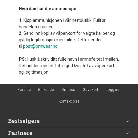
Hvordan handle ammunisjon:
1.
Kjøp ammunisjonen i vår nettbutikk. Fullfør
handelen i kassen.
2.
Send inn kopi av våpenkort for valgte kaliber og
gyldig legitimasjon med bilde. Dette sendes
til
post@bmwear.no
PS:
Husk å skriv ditt fulle navn i emnefeltet i mailen.
Det holder med et foto i god kvalitet av våpenkort
og legitimasjon.
Forside
Bli kunde
Om oss
Gavekort
Logg inn
Kontakt oss
Bestselgere
Partnere