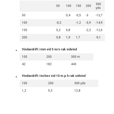
300
50
100
150
200
yds
50
0,4
-0,5
-3
-13,7
100
-0,2
-1,2
-3,9
-14,9
150
0,2
0,8
-2,3
-12,6
200
0,8
1,9
1,7
-9,1
Vindavdrift i mm vid 5 m/s rak sidvind
100
200
300 m
42
182
443
Vindavdrift i inches vid 10 m.p.h rak sidvind
100
200
300 yds
1,2
5,3
12,8