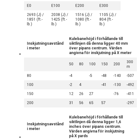
E0
E100
E200
E300
2693 (J) /
2038 (J) /
1516 (J) /
1105 (J) /
1851 (ft.-
1425 (ft.-
1080 (ft.-
804 (ft.-
lb.)
lb.)
lb.)
lb.)
Kulebanehöjd i förhållande till
Inskjutningsavstånd
siktlinjen då denna ligger 40 mm
i meter
över pipans centrum. Värden
angivna för inskjutning på X meter
300
50
80
100
150
200
m
80
-4
-5
-48
-140
-507
100
-2
4
-41
-130
-492
150
12
26
27
-76
-411
200
31
56
65
57
-297
Kulebanehöjd i förhållande till
siktlinjen då denna ligger 1,6
Inskjutningsavstånd
inches över pipans centrum.
i meter
Värden angivna för inskjutning
på X yards