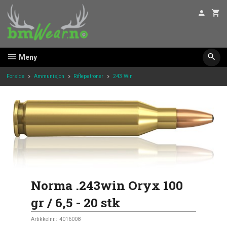
Gå
til
innholdet
Meny
Forside
Ammunisjon
Riflepatroner
243 Win
Norma .243win Oryx 100
gr / 6,5 - 20 stk
Artikkelnr.:
4016008