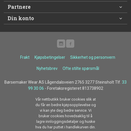
Partnere
Din konto
Frakt
Kjøpsbetingelser
Sikkerhet og personvern
Nyhetsbrev
Ofte stilte spørsmål
Børsemaker Wear AS Lågendalsveien 2765 3277 Steinsholt Tlf.
33
99 30 06
- Foretaksregisteret 813738902
Vår nettbutikk bruker cookies slik at
du får en bedre kjøpsopplevelse og
vi kan yte deg bedre service. Vi
bruker cookies hovedsaklig til å
lagre innloggingsdetaljer og huske
hva du har puttet i handlekurven din.