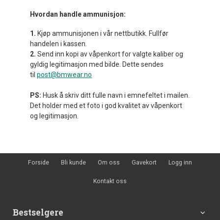
Hvordan handle ammunisjon:
1.
Kjøp ammunisjonen i vår nettbutikk. Fullfør
handelen i kassen.
2.
Send inn kopi av våpenkort for valgte kaliber og
gyldig legitimasjon med bilde. Dette sendes
til
post@bmwear.no
PS:
Husk å skriv ditt fulle navn i emnefeltet i mailen.
Det holder med et foto i god kvalitet av våpenkort
og legitimasjon.
Forside
Bli kunde
Om oss
Gavekort
Logg inn
Kontakt oss
Bestselgere