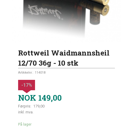
Rottweil Waidmannsheil
12/70 36g - 10 stk
Artikkelnr.:
114018
-17%
NOK
149,00
Førpris:
179,00
Rabatt
inkl. mva.
På lager