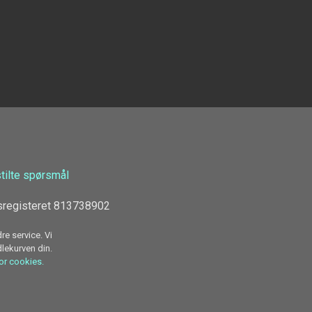
stilte spørsmål
sregisteret 813738902
re service. Vi
dlekurven din.
for cookies.