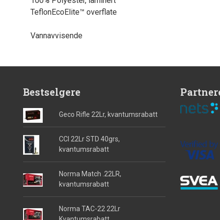
100% Polyester, laminert
TeflonEcoElite™ overflate
Vannavvisende
Bestselgere
Partner
Geco Rifle 22Lr, kvantumsrabatt
CCI 22Lr STD 40grs,
kvantumsrabatt
Norma Match .22LR,
kvantumsrabatt
Norma TAC-22 22Lr
Kvantumsrabatt