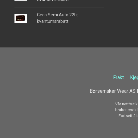
Geco Semi Auto 22Lr,
kvantumsrabatt
Frakt
Kjø
Børsemaker Wear AS L
Vår nettbutik
bruker cookie
Fortsett å