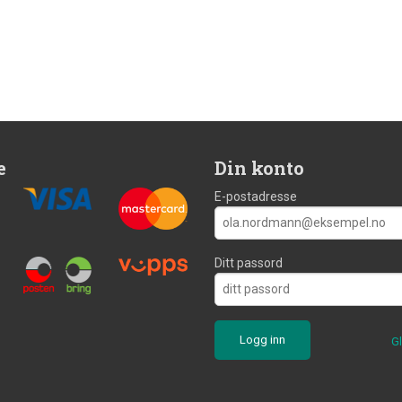
e
Din konto
E-postadresse
Ditt passord
G