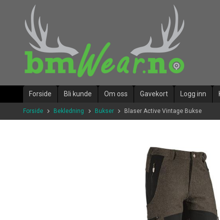
Gå
til
innholdet
Forside
Bli kunde
Om oss
Gavekort
Logg inn
Forside
Bekledning
Bukser
Blaser Active Vintage Bukse