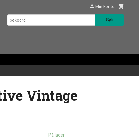
Min konto
Søk
tive Vintage
På lager