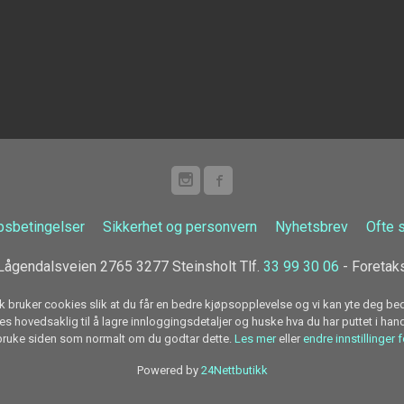
psbetingelser
Sikkerhet og personvern
Nyhetsbrev
Ofte 
ågendalsveien 2765 3277 Steinsholt Tlf.
33 99 30 06
- Foretak
k bruker cookies slik at du får en bedre kjøpsopplevelse og vi kan yte deg bed
s hovedsaklig til å lagre innloggingsdetaljer og huske hva du har puttet i han
 bruke siden som normalt om du godtar dette.
Les mer
eller
endre innstillinger 
Powered by
24Nettbutikk