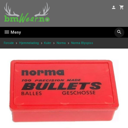
Gå
til
innholdet
Meny
Forside
Hjemmelading
Kuler
Norma
Norma Blyspiss