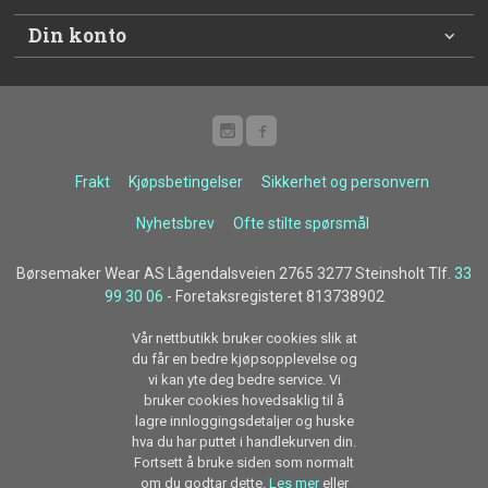
Din konto
Frakt
Kjøpsbetingelser
Sikkerhet og personvern
Nyhetsbrev
Ofte stilte spørsmål
Børsemaker Wear AS Lågendalsveien 2765 3277 Steinsholt Tlf.
33
99 30 06
- Foretaksregisteret 813738902
Vår nettbutikk bruker cookies slik at
du får en bedre kjøpsopplevelse og
vi kan yte deg bedre service. Vi
bruker cookies hovedsaklig til å
lagre innloggingsdetaljer og huske
hva du har puttet i handlekurven din.
Fortsett å bruke siden som normalt
om du godtar dette.
Les mer
eller